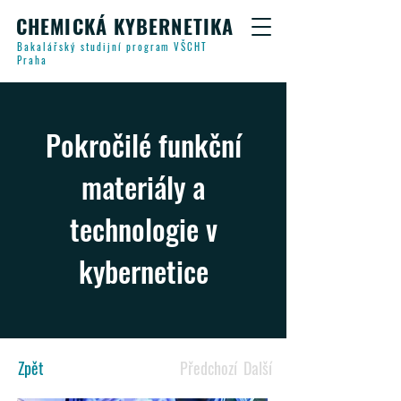
CHEMICKÁ KYBERNETIKA
Bakalářský studijní program VŠCHT
Praha
Pokročilé funkční
materiály a
technologie v
kybernetice
Zpět
Předchozí
Další