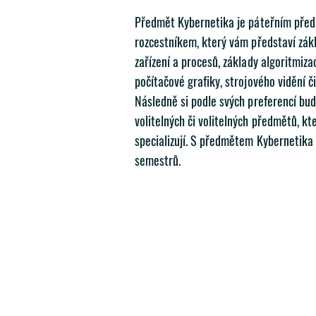
Předmět Kybernetika je páteřním pře
rozcestníkem, který vám představí zákl
zařízení a procesů, základy algoritmiza
počítačové grafiky, strojového vidění č
Následně si podle svých preferencí bud
volitelných či volitelných předmětů, kt
specializují. S předmětem Kybernetika
semestrů.