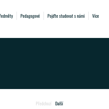
ředměty
Pedagogové
Pojďte studovat s námi
Více
I
Předchozí
Další