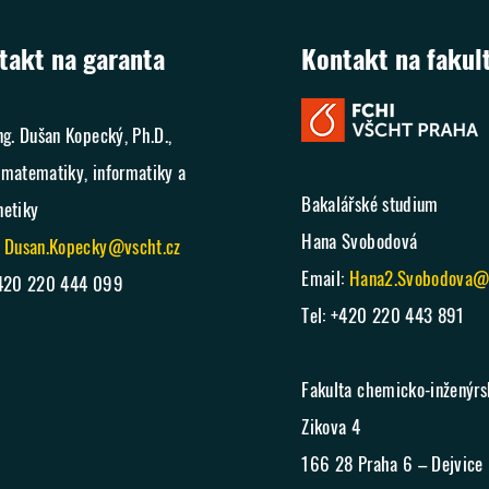
takt na garanta
Kontakt na fakul
ng. Dušan Kopecký, Ph.D.,
 matematiky, informatiky a
Bakalářské studium
netiky
Hana Svobodová
:
Dusan.Kopecky@vscht.cz
Email:
Hana2.Svobodova@v
+420 220 444 099
Tel: +420 220 443 891
Fakulta chemicko-inženýrs
Zikova 4
166 28 Praha 6 – Dejvice