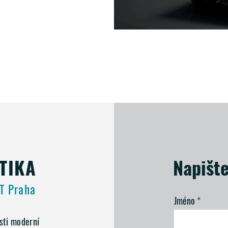
TIKA
Napišt
T Praha
Jméno
sti moderní