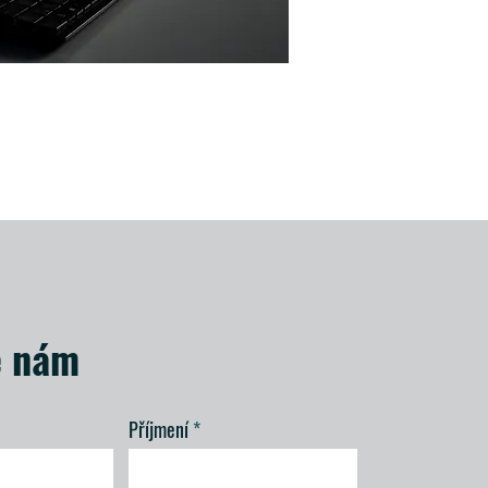
e nám
Příjmení