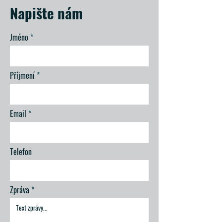
Napište nám
Jméno
Příjmení
Email
Telefon
Zpráva