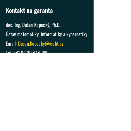
Kontakt na garanta
doc. Ing. Dušan Kopecký, Ph.D.,
Ústav matematiky, informatiky a kybernetiky
Email:
Dusan.Kopecky@vscht.cz
Tel:
+420 220 444 099
Kontakt na fakultu
Bakalářské studium
Hana Svobodová